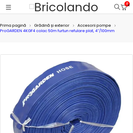
0
Prima pagină
Grădină și exterior
Accesorii pompe
ProGARDEN 4KGF4 colac 50m furtun refulare plat, 4″/100mm