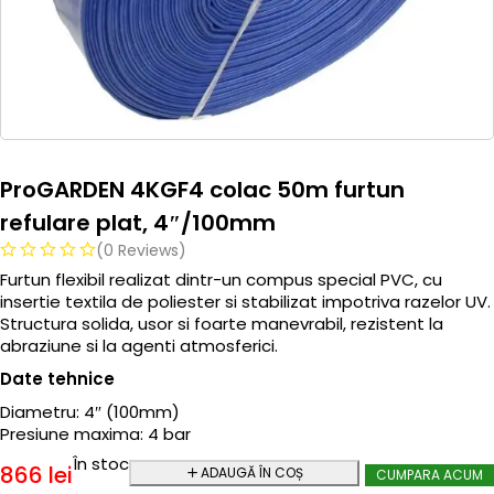
ProGARDEN 4KGF4 colac 50m furtun
refulare plat, 4″/100mm
(0 Reviews)
Furtun flexibil realizat dintr-un compus special PVC, cu
insertie textila de poliester si stabilizat impotriva razelor UV.
Structura solida, usor si foarte manevrabil, rezistent la
abraziune si la agenti atmosferici.
Date tehnice
Diametru: 4″ (100mm)
Presiune maxima: 4 bar
În stoc
866
lei
ADAUGĂ ÎN COȘ
CUMPARA ACUM