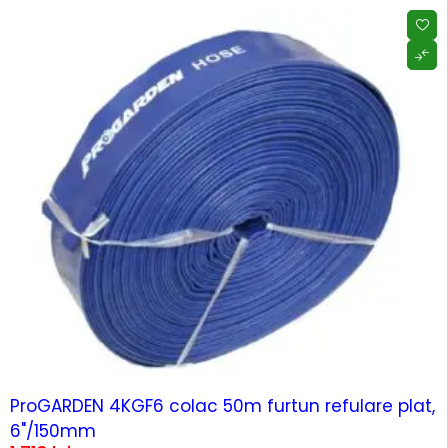
ProGARDEN 4KGF6 colac 50m furtun refulare plat,
6"/150mm