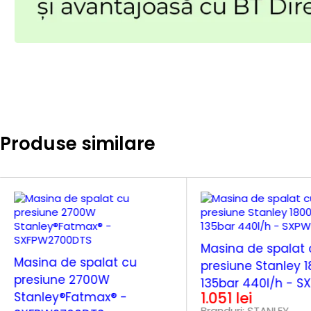
Produse similare
Masina de spalat 
Masina de spalat cu
presiune Stanley 
presiune 2700W
135bar 440l/h - S
1.051
lei
Stanley®Fatmax® -
Branduri:
STANLEY