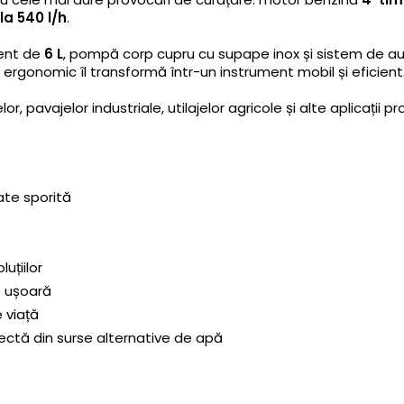
la 540 l/h
.
gent de
6 L
, pompă corp cupru cu supape inox și sistem de au
l ergonomic îl transformă într-un instrument mobil și eficient
pavajelor industriale, utilajelor agricole și alte aplicații pr
tate sporită
uțiilor
e ușoară
 viață
ctă din surse alternative de apă