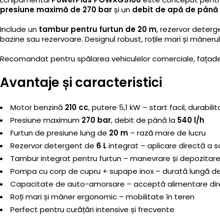
presiune maximă de 270 bar
și un
debit de apă de până 
Include un
tambur pentru furtun de 20 m
, rezervor deter
bazine sau rezervoare. Designul robust, roțile mari și mâneru
Recomandat pentru spălarea vehiculelor comerciale, fațadelor, 
Avantaje și caracteristici
Motor benzină
210 cc
, putere 5,1 kW – start facil, durabili
Presiune maximum
270 bar
, debit de până la
540 l/h
Furtun de presiune lung de
20 m
– rază mare de lucru
Rezervor detergent de
6 L
integrat – aplicare directă a sol
Tambur integrat pentru furtun – manevrare și depozitar
Pompa cu corp de cupru + supape inox – durată lungă de
Capacitate de auto-amorsare – acceptă alimentare dire
Roți mari și mâner ergonomic – mobilitate în teren
Perfect pentru curățări intensive și frecvente