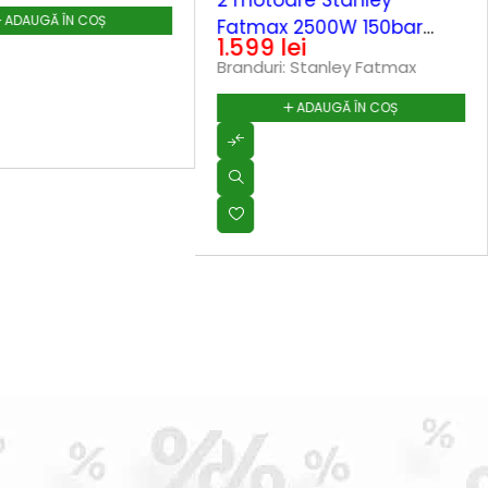
2 motoare Stanley
ADAUGĂ ÎN COȘ
Fatmax 2500W 150bar
1.599
lei
810l/h - SXFPW2500DTS
Branduri:
Stanley Fatmax
ADAUGĂ ÎN COȘ