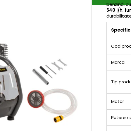
benzină, c
540 l/h
,
fu
durabilitat
Specific
Cod pro
Marca
Tip prod
Motor
Putere n