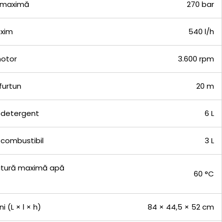
 maximă
270 bar
axim
540 l/h
motor
3.600 rpm
furtun
20 m
 detergent
6 L
 combustibil
3 L
tură maximă apă
60 °C
i (L × l × h)
84 × 44,5 × 52 cm