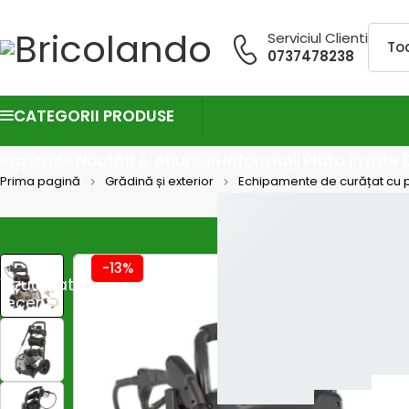
Serviciul Clienti
0737478238
CATEGORII PRODUSE
Inspirație
Noutăți & Anunțuri
Informații
Plata in rate
Prima pagină
Grădină și exterior
Echipamente de curățat cu p
-13%
Vizualizate
recent