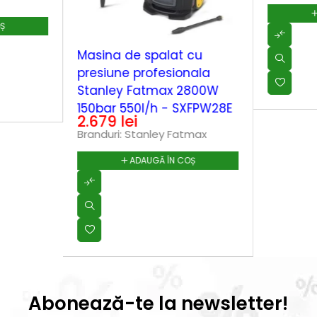
OȘ
Masina de spalat cu
presiune profesionala
Stanley Fatmax 2800W
150bar 550l/h - SXFPW28E
2.679
lei
Branduri:
Stanley Fatmax
ADAUGĂ ÎN COȘ
Abonează-te la newsletter!