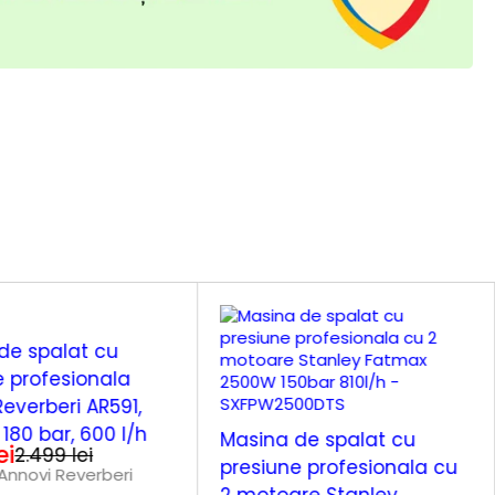
de spalat cu
e profesionala
everberi AR591,
180 bar, 600 l/h
Masina de spalat cu
ei
2.499
lei
presiune profesionala cu
Annovi Reverberi