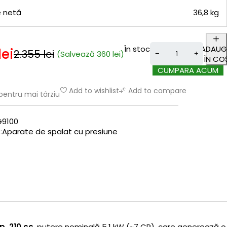
 netă
36,8 kg
În stoc
ADAUG
lei
2.355
lei
(Salvează
360
lei
)
ÎN CO
CUMPARA ACUM
Add to wishlist
Add to compare
pentru mai târziu
9100
:
Aparate de spalat cu presiune
p, 210 cc
, putere nominală 5,1 kW (~7 CP), care generează o