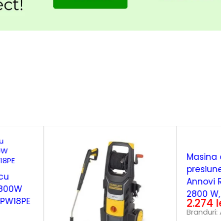
-9%
Masina 
presiun
cu
Annovi R
1800W
2800 W, 
XPW18PE
2.274
l
Branduri: