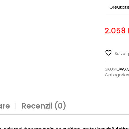
Greutate
2.058
Salvat 
SKU:
POWXG
Categories
are
Recenzii (0)
 cele mai dure provocări de curățare: motor benzină
4-tim