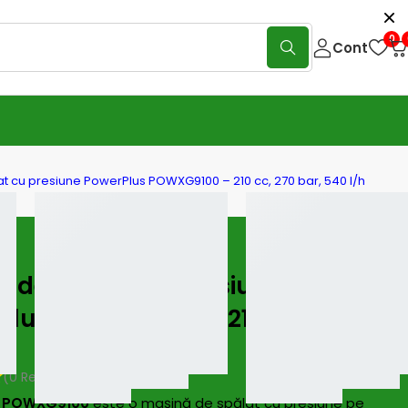
0
Cont
t cu presiune PowerPlus POWXG9100 – 210 cc, 270 bar, 540 l/h
ă de spălat cu presiune
lus POWXG9100 – 210 cc, 270 bar,
h
(0 Reviews)
Scrie o recenzie
s POWXG9100
este o mașină de spălat cu presiune pe