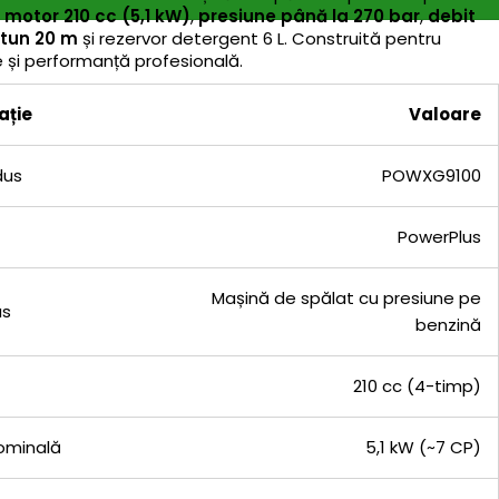
u
motor 210 cc (5,1 kW)
,
presiune până la 270 bar
,
debit
rtun 20 m
și rezervor detergent 6 L. Construită pentru
e și performanță profesională.
ație
Valoare
dus
POWXG9100
PowerPlus
Mașină de spălat cu presiune pe
us
benzină
210 cc (4-timp)
ominală
5,1 kW (~7 CP)