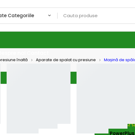
Despre noi
Contact
resiune înaltă
Aparate de spalat cu presiune
Mașină de spăla
Powerplus
Mașin
PowerP
540 l/
PowerPlu