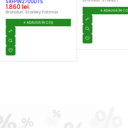
SXFPW2700DTS
1.860
lei
ADAUGĂ ÎN C
Branduri:
Stanley Fatmax
ADAUGĂ ÎN COȘ