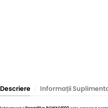
Descriere
Informații Supliment
Echipamentul
PowerPlus POWXG9100
este conceput pentru