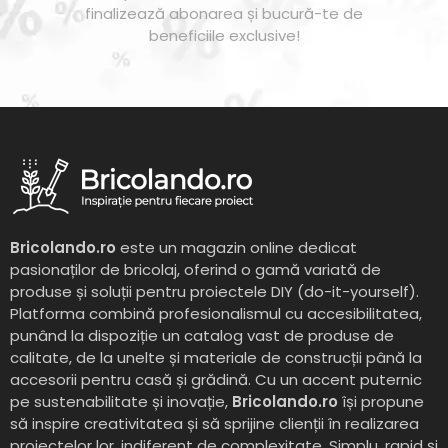
finalizează abonarea și bucură-te de
beneficiile exclusive!
Bricolando.ro
este un magazin online dedicat
pasionaților de bricolaj, oferind o gamă variată de
produse și soluții pentru proiectele DIY (do-it-yourself).
Platforma combină profesionalismul cu accesibilitatea,
punând la dispoziție un catalog vast de produse de
calitate, de la unelte și materiale de construcții până la
accesorii pentru casă și grădină. Cu un accent puternic
pe sustenabilitate și inovație,
Bricolando.ro
își propune
să inspire creativitatea și să sprijine clienții în realizarea
proiectelor lor, indiferent de complexitate. Simplu, rapid și