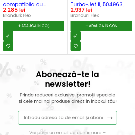
compatibila cu
Turbo-Jet II, 504963,
2.285
lei
2.937
lei
acumulatori Li-Ion 18 V,
125 mm, 1600 W, turatie
Branduri:
Flex
Branduri:
Flex
in valiza L-BOXX®
variabila
ADAUGĂ ÎN COȘ
ADAUGĂ ÎN COȘ
Abonează-te la
newsletter!
Prinde reduceri exclusive, promoții speciale
și cele mai noi produse direct în inboxul tău!
Vei primi un email de confirmare –