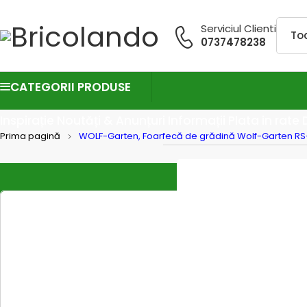
Serviciul Clienti
0737478238
CATEGORII PRODUSE
Inspirație
Noutăți & Anunțuri
Informații
Plata in rate
Prima pagină
WOLF-Garten, Foarfecă de grădină Wolf-Garten RS-