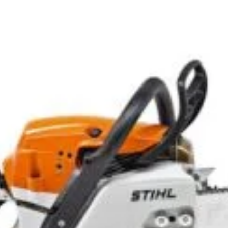
Motor: GGP
Capacitate 
Putere max
Cuplul: 28 
Volumul rez
Lungime x l
Dimensiuni r
Dimensiuni 
Tractoras p
Ambreiaj hi
Scaun ergo
Alerta son
Ambreiaj t
Greutate: 
Disponibil
Salvat 
SKU:
DKDTT