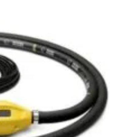
toriale pas cu pas
contact:
0737 478 238
elte și materiale recomandate
Compare
Remove all products