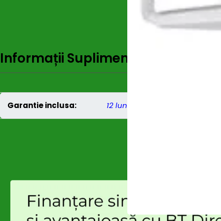
Informații Suplimentare
Recenzi
Garantie inclusa:
12 luni persoane juridice
,
24 lu