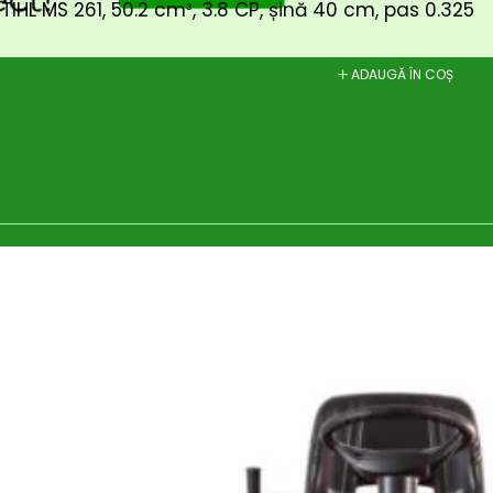
STIHL MS 261, 50.2 cm³, 3.8 CP, șină 40 cm, pas 0.325
ADAUGĂ ÎN COȘ
Tractoras tuns iarba Vari