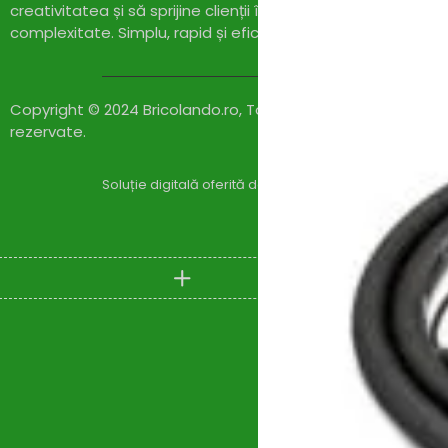
creativitatea și să sprijine clienții în realizarea proiectelor l
complexitate. Simplu, rapid și eficient!
Copyright © 2024 Bricolando.ro, Toate drepturile
rezervate.
Soluție digitală oferită de
Zylaris Group România – Co
Compare
(0)