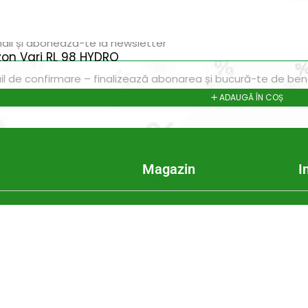
ri exclusive, promoții speciale și cele mai noi produse direct î
zon Vari RL 98 HYDRO
il de confirmare – finalizează abonarea și bucură-te de benef
ADAUGĂ ÎN COȘ
Magazin
I
Despre noi
In
Termeni si Conditii
Pr
de bricolaj,
Politica de Confidentialitate
Pr
ele DIY (do-it-
Conditii generale de livrare
Pr
itatea, punând la
elte și materiale
Politica de cookie-uri
Sf
 un accent
Noutăți & Anunțuri Bricolando
Te
opune să inspire