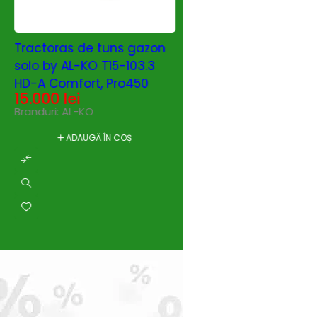
Tractoras de tuns gazon
Tractoras de tuns
solo by AL-KO T15-103.3
solo by AL-KO T22
HD-A Comfort, Pro450
HD V2 SD Premium 
15.000
lei
105cm, hydro, B & 
26.970
lei
Branduri:
AL-KO
Intek7220, 656cc, 1
Branduri:
SOLO
ADAUGĂ ÎN COȘ
ADAUGĂ ÎN C