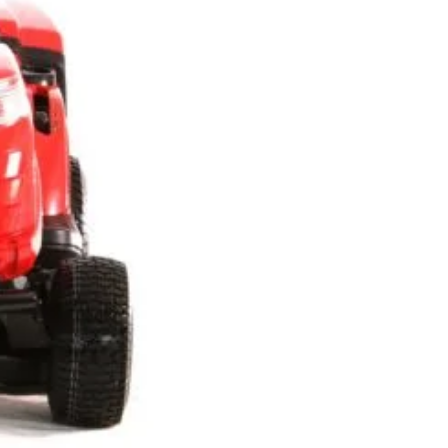
 de tuns iarbă Ego
Tractoras de tuns gazon
R3801E-B 56 V fără
solo by AL-KO COMFORT
tori, 98 cm —
0.758-93.4 HD-A V2
18.210
lei
sie hidrostatică
ei
Branduri:
SOLO
suprafețe mari
ADAUGĂ ÎN COȘ
ADAUGĂ ÎN COȘ