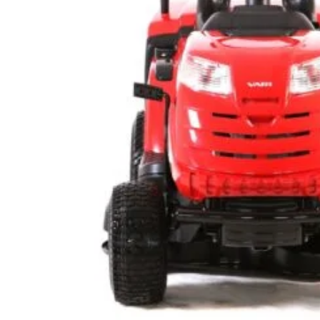
RL 98 HW HYDRO
15.903
lei
 gazon
Tractor
ADAUGĂ ÎN COȘ
-105.4
Power T
pro,
acumula
S
transmi
25.171
l
1.7kW
pentru 
OȘ
Abonează-te la newsletter!