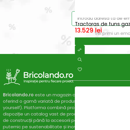
Prinde reduce
Tractoras de tuns ga
13.529
lei
Vei primi un ema
Bricolando.ro
este un magazin online dedicat pasionaților 
oferind o gamă variată de produse și soluții pentru proiect
yourself). Platforma combină profesionalismul cu accesibil
dispoziție un catalog vast de produse de calitate, de la un
de construcții până la accesorii pentru casă și grădină. Cu
puternic pe sustenabilitate și inovație,
Bricolando.ro
își pr