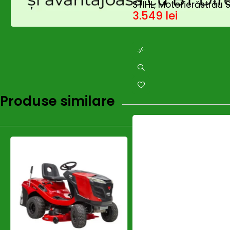
STIHL, Motofierăstrău 
3.549
lei
Produse similare