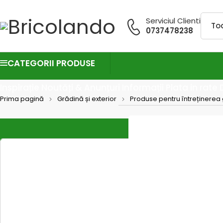
Serviciul Clienti
0737478238
CATEGORII PRODUSE
Inspirație
Noutăți & Anunțuri
Informații
Plata in rate
Prima pagină
Grădină și exterior
Produse pentru întreținerea 