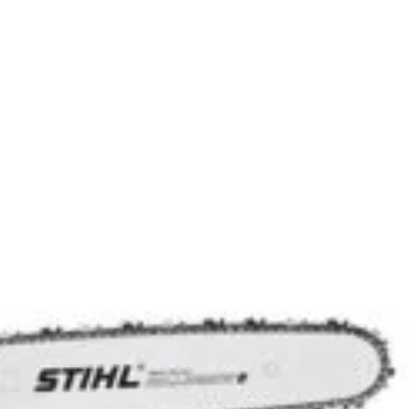
 LONCIN 7750
cilindrica: 432 cm3
ima neta: 16 CP
Nm
ervorului de combustibil: 6 L
13.529
lei
atime x inaltime: 2340 x 1020 x 1098 mm
oti fata: 15″
roti spate: 18″
entru tuns gazonul cu pornire electrica
drostatic
nomic reglabil
ora pentru umplerea sacului colector
aietor electromagnetic
202 Kg
 pentru pre-comenzi
ADAUGĂ
ÎN COȘ
CUMPARA ACUM
Add to wishlist
Add to compare
pentru mai târziu
3556