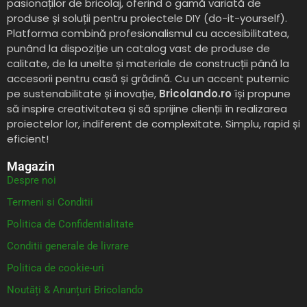
pasionaților de bricolaj, oferind o gamă variată de
produse și soluții pentru proiectele DIY (do-it-yourself).
Platforma combină profesionalismul cu accesibilitatea,
punând la dispoziție un catalog vast de produse de
calitate, de la unelte și materiale de construcții până la
accesorii pentru casă și grădină. Cu un accent puternic
pe sustenabilitate și inovație,
Bricolando.ro
își propune
să inspire creativitatea și să sprijine clienții în realizarea
proiectelor lor, indiferent de complexitate. Simplu, rapid și
eficient!
Magazin
Despre noi
Termeni si Conditii
Politica de Confidentialitate
Conditii generale de livrare
Politica de cookie-uri
Noutăți & Anunțuri Bricolando