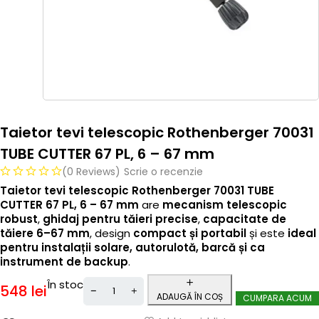
Taietor tevi telescopic Rothenberger 70031
TUBE CUTTER 67 PL, 6 – 67 mm
(0 Reviews)
Scrie o recenzie
Taietor tevi telescopic Rothenberger 70031 TUBE
CUTTER 67 PL, 6 – 67 mm
are
mecanism telescopic
robust
,
ghidaj pentru tăieri precise
,
capacitate de
tăiere 6–67 mm
, design
compact și portabil
și este
ideal
pentru instalații solare, autorulotă, barcă și ca
instrument de backup
.
În stoc
548
lei
ADAUGĂ ÎN COȘ
CUMPARA ACUM