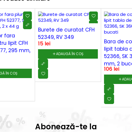
Burete de curatat CFH
52349, RV 349
Bara de cositor pentru
15
lei
lipit tabla de cupru CFH
ADAUGĂ ÎN COȘ
52366, SK 366, 333
mm, 2 bucati
106
lei
ADAUGĂ ÎN COȘ
Abonează-te la