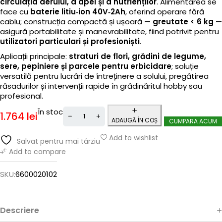
circulația aerului, a apei și a nutrienților
. Alimentarea se
face cu
baterie litiu‑ion 40V‑2Ah
, oferind operare fără
cablu; construcția compactă și ușoară —
greutate < 6 kg
—
asigură portabilitate și manevrabilitate, fiind potrivit pentru
utilizatori particulari și profesioniști
.
Aplicații principale:
straturi de flori, grădini de legume,
sere, pepiniere și parcele pentru erbicidare
; soluție
versatilă pentru lucrări de întreținere a solului, pregătirea
răsadurilor și intervenții rapide în grădinăritul hobby sau
profesional.
În stoc
1.764
lei
ADAUGĂ ÎN COȘ
CUMPARA ACUM
Add to wishlist
Salvat pentru mai târziu
Add to compare
SKU:
6600020102
Descriere