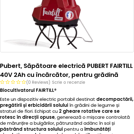
Pubert, Săpătoare electrică PUBERT FAIRTILL
40V 2Ah cu încărcător, pentru grădină
(0 Reviews)
Scrie o recenzie
Biocultivatorul FAIRTILL®
Este un dispozitiv electric portabil destinat
decompactării,
pregătirii și erbicidării solului
în grădini de legume și
straturi de flori. Echipat cu
2 gheare rotative care se
rotesc în direcții opuse
, generează o mișcare controlată
de mărunțire a bulgărilor, pătrunzând adânc în sol și
păstrând structura solului
pentru a
îmbunătăți