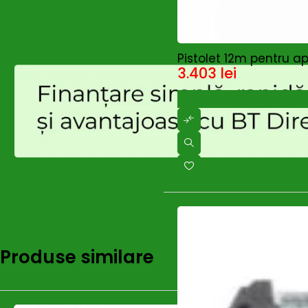
HOT
Pistolet 12m pentru a
3.403
lei
Produse similare