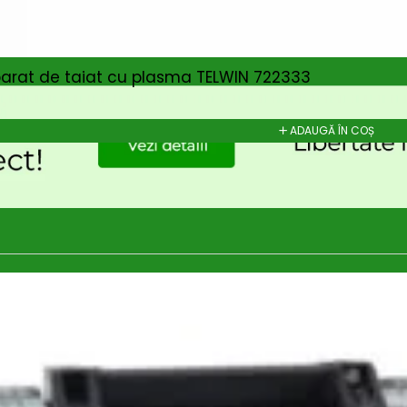
parat de taiat cu plasma TELWIN 722333
ADAUGĂ ÎN COȘ