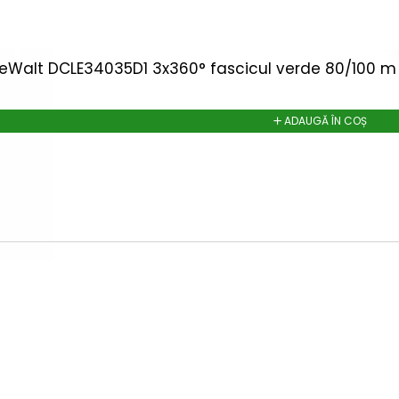
DeWalt DCLE34035D1 3x360° fascicul verde 80/100 m 
ADAUGĂ ÎN COȘ
ELWIN 722334