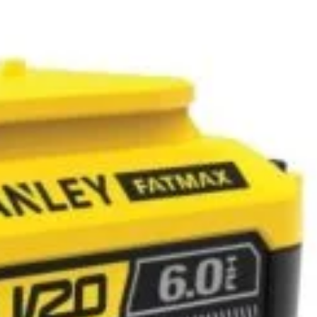
n inboxul tău!
iciile exclusive!