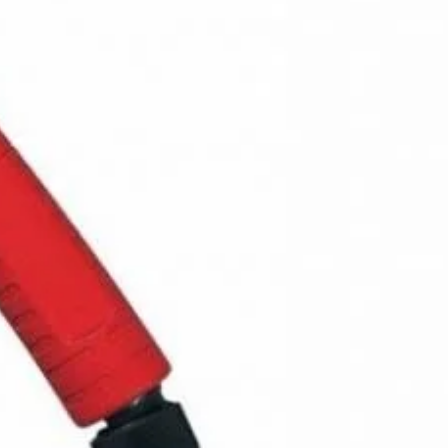
Disponibil pentru pre-comenzi
ADAUGĂ
lei
ÎN COȘ
CUMPARA ACUM
Add to wishlist
Add to compare
pentru mai târziu
:
Pistolete taiere cu plasma