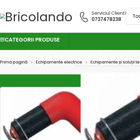
Serviciul Clienti
0737478238
CATEGORII PRODUSE
Inspirație
Noutăți & Anunțuri
Informații
Plata in rate
Prima pagină
Echipamente electrice
Echipamente și soluții t