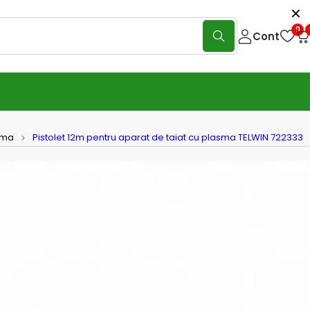
0
Cont
asma
Pistolet 12m pentru aparat de taiat cu plasma TELWIN 722333
et 12m pentru aparat de taiat cu
a TELWIN 722333
(0 Reviews)
Scrie o recenzie
2m 150 A pentru aparat de taiat cu plasma. Compatibila cu:
 120/3 HF, Superior Plasma 90 HF, Enterprise Plasma160 HF