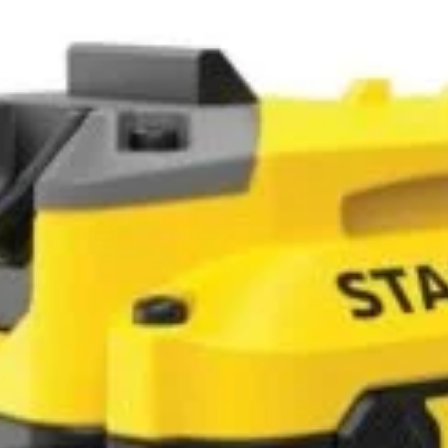
ADAUGĂ ÎN COȘ
Abonează-te la newsletter!
ri exclusive, promoții speciale și cele mai noi produse direct î
il de confirmare – finalizează abonarea și bucură-te de benef