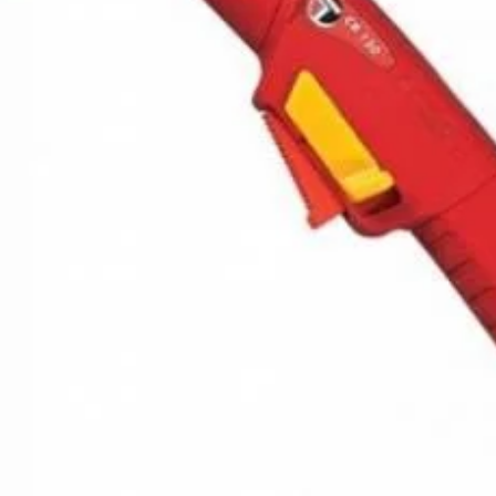
3.403
Salvat 
SKU:
722333
Categories