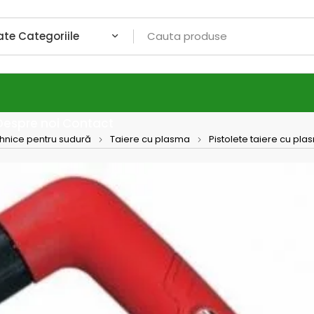
Despre noi
Contact
ehnice pentru sudură
Taiere cu plasma
Pistolete taiere cu pl
Pistol
plasm
Pistolet 1
SuperPlasma