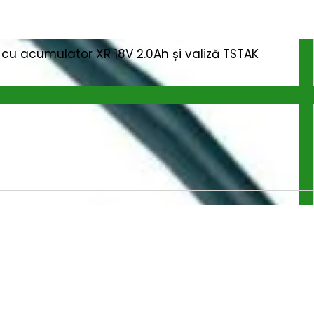
cu acumulator XR 18V 2.0Ah și valiză TSTAK