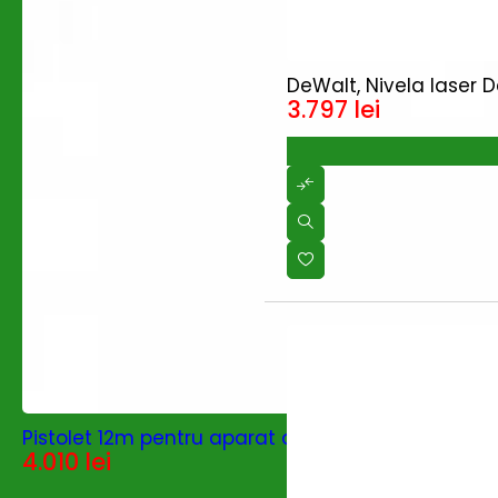
DeWalt, Nivela laser 
3.797
lei
Pistolet 12m pentru aparat de taiat cu plasma T
4.010
lei