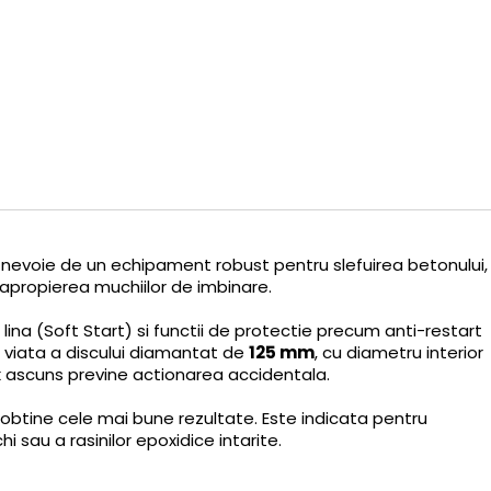
 au nevoie de un echipament robust pentru slefuirea betonului,
in apropierea muchiilor de imbinare.
ina (Soft Start) si functii de protectie precum anti-restart
de viata a discului diamantat de
125 mm
, cu diametru interior
e ax ascuns previne actionarea accidentala.
a obtine cele mai bune rezultate. Este indicata pentru
hi sau a rasinilor epoxidice intarite.