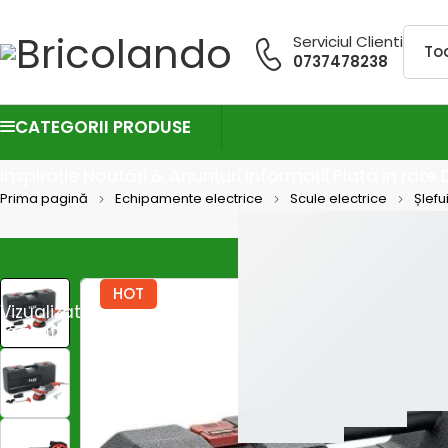
Serviciul Clienti
0737478238
CATEGORII PRODUSE
Inspirație
Noutăți & Anunțuri
Informații
Plata in rate
Prima pagină
Echipamente electrice
Scule electrice
Șlefu
HOT
Vizualizate
recent