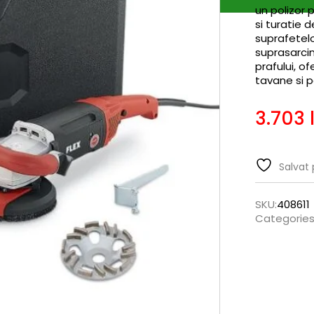
un polizor
si turatie 
suprafetelo
suprasarcin
prafului, of
tavane si p
3.703
Salvat 
SKU:
408611
Categories