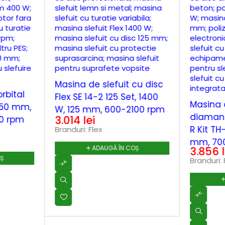
Masina de slefuit cu disc
rbital
Flex SE 14-2 125 Set, 1400
Masina d
150 mm,
W, 125 mm, 600-2100 rpm
diamant
3.014
lei
0 rpm
R Kit TH
Branduri:
Flex
mm, 70
ADAUGĂ ÎN COȘ
3.856
OȘ
Branduri: