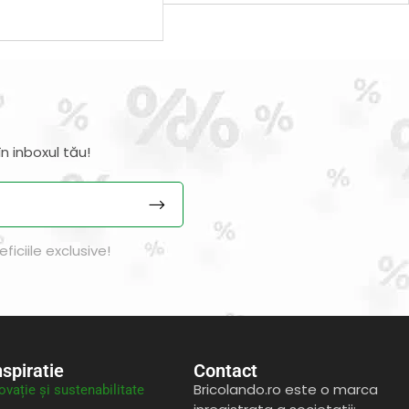
n inboxul tău!
iciile exclusive!
nspiratie
Contact
Bricolando.ro este o marca
ovație și sustenabilitate