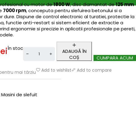
 profesional cu motor de
1800 W
, disc diamantat de
125 mm
de
7000 rpm
, conceputa pentru slefuirea betonului si a
r dure. Dispune de control electronic al turatiei, protectie la
a, functie anti-restart si sistem eficient de extractie a
erind ergonomie si precizie in aplicatii profesionale pe pereti,
odele.
În stoc
lei
ADAUGĂ ÎN
COȘ
CUMPARA ACUM
Add to wishlist
Add to compare
pentru mai târziu
:
Masini de slefuit