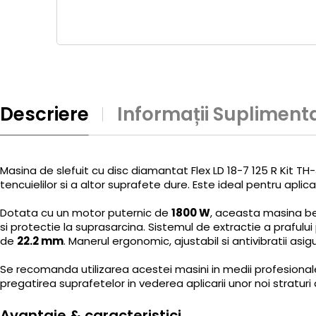
Descriere
Informații Supliment
Masina de slefuit cu disc diamantat Flex LD 18-7 125 R Kit TH
tencuielilor si a altor suprafete dure. Este ideal pentru aplic
Dotata cu un motor puternic de
1800 W
, aceasta masina ben
si protectie la suprasarcina. Sistemul de extractie a prafulu
de
22.2 mm
. Manerul ergonomic, ajustabil si antivibratii asi
Se recomanda utilizarea acestei masini in medii profesionale
pregatirea suprafetelor in vederea aplicarii unor noi straturi d
Avantaje & caracteristici