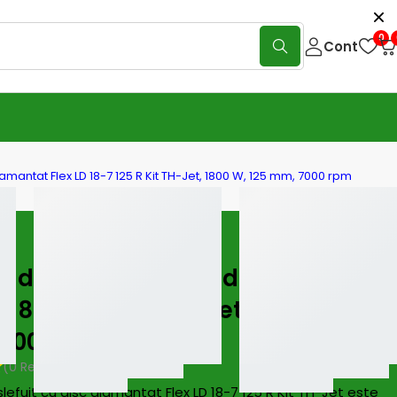
0
Cont
iamantat Flex LD 18-7 125 R Kit TH-Jet, 1800 W, 125 mm, 7000 rpm
 de slefuit cu disc diamantat
D 18-7 125 R Kit TH-Jet, 1800 W, 125
000 rpm
(0 Reviews)
Scrie o recenzie
lefuit cu disc diamantat Flex LD 18-7 125 R Kit TH-Jet este