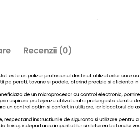
are
Recenzii (0)
-Jet este un polizor profesional destinat utilizatorilor care
atii pe pereti, tavane si podele, oferind precizie si eficienta 
eficiaza de un microprocesor cu control electronic, pornire l
i prin aspirare protejeaza utilizatorul si prelungeste durata 
gura un control optim si confort in utilizare, iar blocatorul d
, respectand instructiunile de siguranta si utilizare pentru 
e finisaj, indepartarea impuritatilor si slefuirea betonului vec