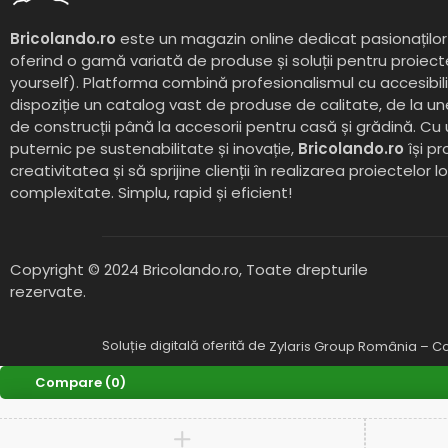
Bricolando.ro
este un magazin online dedicat pasionaților 
oferind o gamă variată de produse și soluții pentru proiect
yourself). Platforma combină profesionalismul cu accesibil
dispoziție un catalog vast de produse de calitate, de la un
de construcții până la accesorii pentru casă și grădină. Cu
puternic pe sustenabilitate și inovație,
Bricolando.ro
își pr
creativitatea și să sprijine clienții în realizarea proiectelor l
complexitate. Simplu, rapid și eficient!
Copyright © 2024 Bricolando.ro, Toate drepturile
rezervate.
Soluție digitală oferită de
Zylaris Group România – Co
Compare
(0)