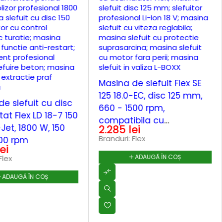
Masina de slefuit Flex SE
125 18.0-EC, disc 125 mm,
e slefuit cu disc
660 - 1500 rpm,
at Flex LD 18-7 150
compatibila cu
-Jet, 1800 W, 150
2.285
lei
acumulatori Li-Ion 18 V, in
Branduri:
Flex
00 rpm
valiza L-BOXX®
lei
ADAUGĂ ÎN COȘ
Flex
ADAUGĂ ÎN COȘ