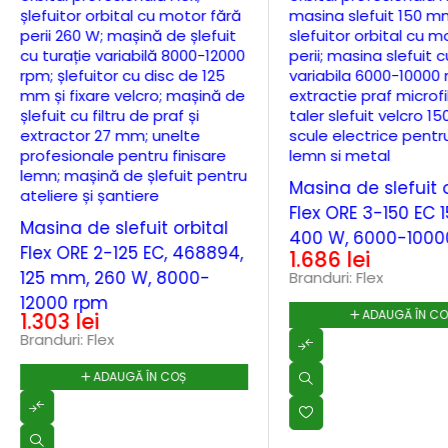
Masina de slefuit o
Flex ORE 3-150 EC 
Masina de slefuit orbital
400 W, 6000-1000
Flex ORE 2-125 EC, 468894,
1.686
lei
125 mm, 260 W, 8000-
Branduri:
Flex
12000 rpm
ADAUGĂ ÎN C
1.303
lei
Branduri:
Flex
ADAUGĂ ÎN COȘ