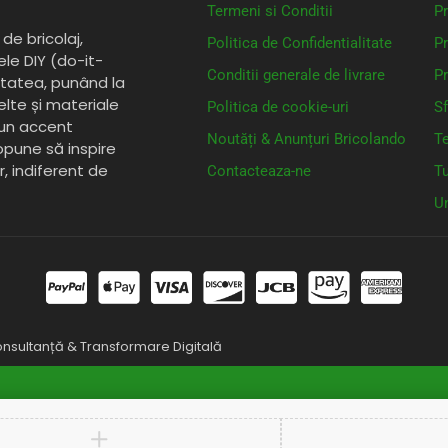
Termeni si Conditii
Pr
de bricolaj,
Politica de Confidentialitate
Pr
ele DIY (do-it-
Conditii generale de livrare
Pr
itatea, punând la
elte și materiale
Politica de cookie-uri
Sf
 un accent
Noutăți & Anunțuri Bricolando
Te
opune să inspire
or, indiferent de
Contacteaza-ne
Tu
Un
nsultanță & Transformare Digitală