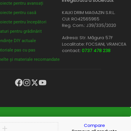
inregistrata a societatii:
oiecte pentru avansați
KALKI DRIM MAGAZIN S.R.L.
oiecte pentru casă
CUI: RO42565965
oiecte pentru începători
Reg. Com.: J39/335/2020
aturi pentru grădinărit
Adresa: Str. Măgura 57F
ndințe DIY actuale
Localitate: FOCSANI,
VRANCEA
toriale pas cu pas
contact:
0737 478 238
elte și materiale recomandate
Compare