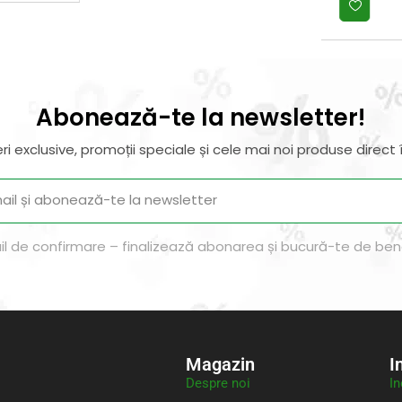
Abonează-te la newsletter!
ri exclusive, promoții speciale și cele mai noi produse direct î
il de confirmare – finalizează abonarea și bucură-te de benef
Magazin
I
Despre noi
In