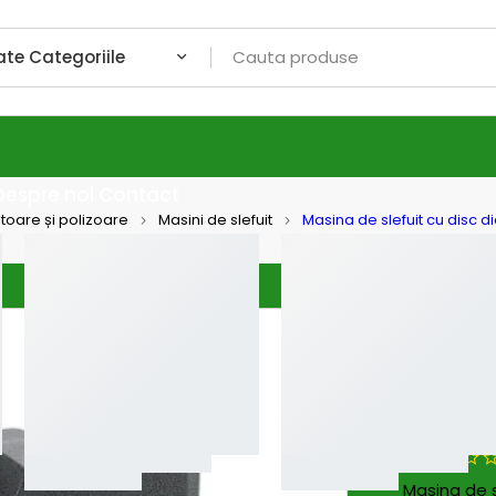
Despre noi
Contact
itoare și polizoare
Masini de slefuit
Masina de slefuit cu disc d
Flex
Masina
Flex L
mm, 7
Masina de s