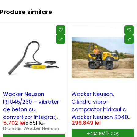
Produse similare
-3%
Wacker Neuson
Wacker Neuson,
IRFU45/230 – vibrator
Cilindru vibro-
de beton cu
compactor hidraulic
convertizor integrat,
Wacker Neuson RD40-
5.702
lei
299.849
lei
5.851
lei
cap 45 mm, 5 m, 230 V
130 DPF 4920 kg 1350
Branduri:
Wacker Neuson
mm
ADAUGĂ ÎN COȘ