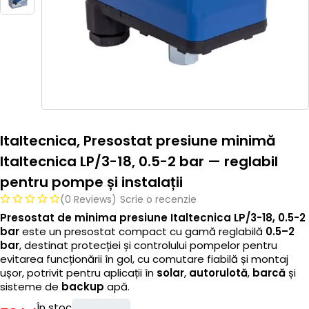
Italtecnica, Presostat presiune minimă
Italtecnica LP/3-18, 0.5-2 bar — reglabil
pentru pompe și instalații
(0 Reviews)
Scrie o recenzie
Presostat de minima presiune Italtecnica LP/3-18, 0.5-2
bar
este un presostat compact cu gamă reglabilă
0.5–2
bar
, destinat protecției și controlului pompelor pentru
evitarea funcționării în gol, cu comutare fiabilă și montaj
ușor, potrivit pentru aplicații în
solar
,
autorulotă
,
barcă
și
sisteme de
backup
apă.
În stoc