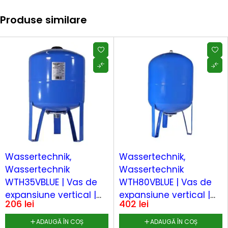
Produse similare
Wassertechnik,
Wassertechnik,
Wassertechnik
Wassertechnik
WTH35VBLUE | Vas de
WTH80VBLUE | Vas de
expansiune vertical |
expansiune vertical |
206
lei
402
lei
35 L apă rece |
80 L apă rece |
Presiune max. 10 bari |
Presiune max. 10 bari |
ADAUGĂ ÎN COȘ
ADAUGĂ ÎN COȘ