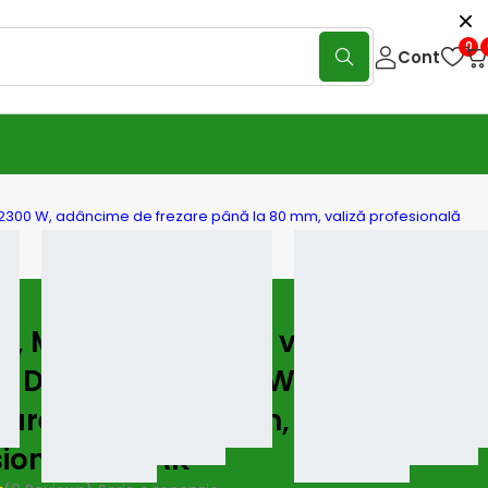
0
Cont
 2300 W, adâncime de frezare până la 80 mm, valiză profesională
, Mașină de frezat verticală
t DWE625KT, 2300 W, adâncime
zare până la 80 mm, valiză
sională TSTAK