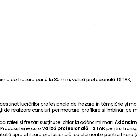
ime de frezare până la 80 mm, valiză profesională TSTAK,
 destinat lucrărilor profesionale de frezare în tâmplărie și mo
ii de realizare caneluri, perimetrare, profilare și îmbinări p
tăieri și frezări susținute, chiar la adâncimi mari.
Adâncime
 Produsul vine cu o
valiză profesională TSTAK
pentru transpo
entată spre utilizare profesională, cu elemente pentru fixare 