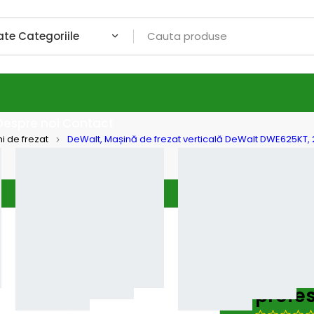
Despre noi
Contact
i de frezat
DeWalt, Mașină de frezat verticală DeWalt DWE625KT,
DeWalt
DeWal
de fre
profe