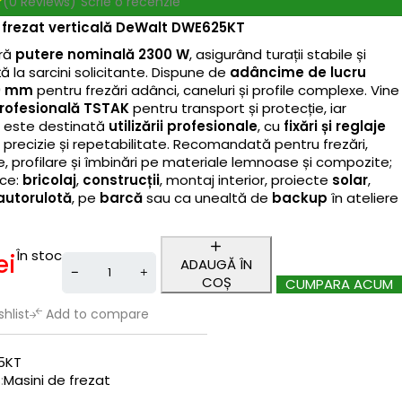
(0 Reviews)
Scrie o recenzie
 frezat verticală DeWalt DWE625KT
eră
putere nominală 2300 W
, asigurând turații stabile și
 la sarcini solicitante. Dispune de
adâncime de lucru
0 mm
pentru frezări adânci, caneluri și profile complexe. Vine
profesională TSTAK
pentru transport și protecție, iar
a este destinată
utilizării profesionale
, cu
fixări și reglaje
precizie și repetabilitate. Recomandată pentru frezări,
, profilare și îmbinări pe materiale lemnoase și compozite;
ice:
bricolaj
,
construcții
, montaj interior, proiecte
solar
,
autorulotă
, pe
barcă
sau ca unealtă de
backup
în ateliere
În stoc
ei
ADAUGĂ ÎN
COȘ
CUMPARA ACUM
hlist
Add to compare
5KT
:
Masini de frezat