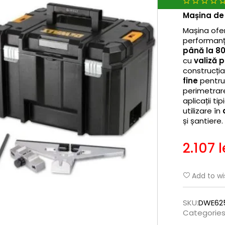
Mașina de
Mașina of
performanță
până la 8
cu
valiză 
construcți
fine
pentru 
perimetrare
aplicații tip
utilizare în
și șantiere.
2.107
l
Add to wis
SKU:
DWE62
Categories