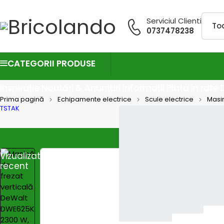
Serviciul Clienti
0737478238
CATEGORII PRODUSE
Inspirație
Noutăți & Anunțuri
Informații
Plata in rate
Prima pagină
Echipamente electrice
Scule electrice
Masin
TSTAK
Vizualizate
recent