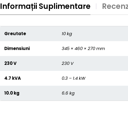
Informații Suplimentare
Recenzi
Greutate
10 kg
Dimensiuni
345 × 460 × 270 mm
230 V
230 V
4.7 kVA
0.3 – 1.4 kW
10.0 kg
6.6 kg