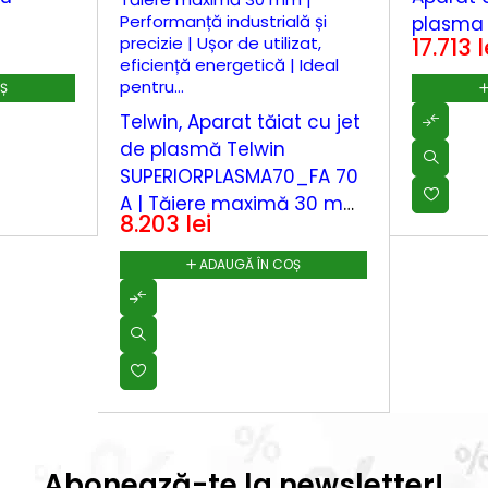
plasma 
17.713
l
OȘ
Telwin, Aparat tăiat cu jet
de plasmă Telwin
SUPERIORPLASMA70_FA 70
A | Tăiere maximă 30 mm
8.203
lei
| Performanță industrială
și precizie | Ușor de
ADAUGĂ ÎN COȘ
utilizat, eficiență
energetică | Ideal pentru...
Abonează-te la newsletter!