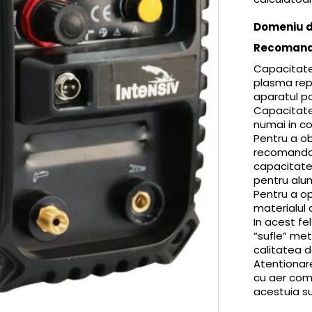
Domeniu de
Recomand
Capacitate
plasma rep
aparatul p
Capacitate
numai in co
Pentru a ob
recomandat
capacitate
pentru alum
Pentru a o
materialul 
In acest fe
“sufle” met
calitatea de
Atentionar
cu aer com
acestuia su