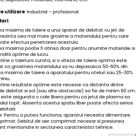
 utilizare
: Industrial – profesional.
ari:
a maxima de taiere a unui aparat de debitat cu jet de
rezinta cea mai mare grosime a materialului pentru care
oate efectua penetrarea acestuia.
a maxima poate fi atinsa doar pentru anumite materiale si
nditii optime de lucru.
tine o taietura curata, si o viteza de taiere optima este
 ca grosimea materialului sa nu depasasca 50-60% din
a maxima de taiere a aparatului pentru oteluri sau 25-30%
iniu.
ptine rezultate optime este necesar ca distanta dintre
de debitat si sol (sau alte obstacole) sa fie de minim 60 cm.
l este asigurata o cale libera pentru ca jetul de plasma sa
alul topit. Absenta acestui spatiu liber poate afecta serios
bitarii.
e: Pentru a putea functiona, aparatul necesita alimentare
primat. Debitul de aer comprimat necesar si presiunea
nt mentionate in sectiunea caracteristici tehnice.