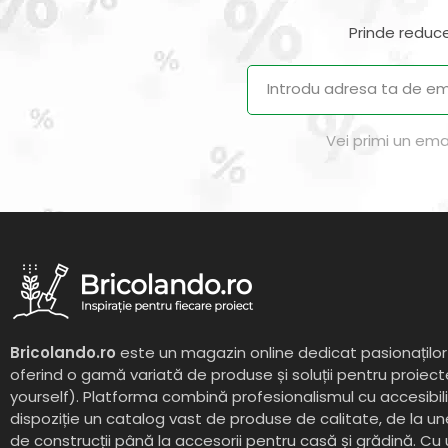
Prinde reduce
Vei primi un ema
Bricolando.ro
este un magazin online dedicat pasionaților 
oferind o gamă variată de produse și soluții pentru proiect
yourself). Platforma combină profesionalismul cu accesibil
dispoziție un catalog vast de produse de calitate, de la un
de construcții până la accesorii pentru casă și grădină. Cu