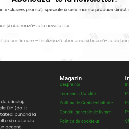
ri exclusive, promoții speciale și cele mai noi produse direct î
il de confirmare – finalizează abonarea și bucură-te de benef
Magazin
I
Despre noi
In
Termeni si Conditii
Pr
de bricolaj,
Politica de Confidentialitate
Pr
ele DIY (do-it-
Conditii generale de livrare
Pr
itatea, punând la
elte și materiale
Politica de cookie-uri
Sf
 un accent