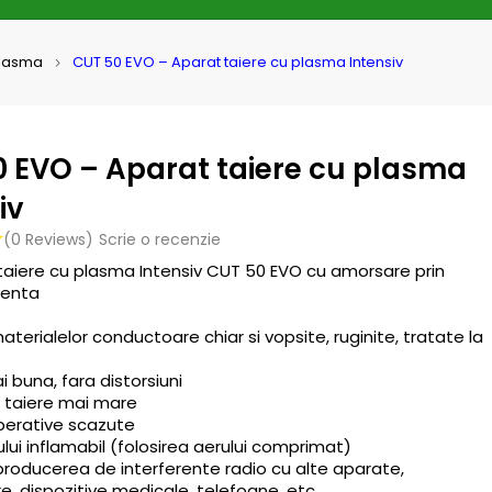
plasma
CUT 50 EVO – Aparat taiere cu plasma Intensiv
0 EVO – Aparat taiere cu plasma
iv
(0 Reviews)
Scrie o recenzie
taiere cu plasma Intensiv CUT 50 EVO cu amorsare prin
venta
aterialelor conductoare chiar si vopsite, ruginite, tratate la
i buna, fara distorsiuni
e taiere mai mare
operative scazute
ului inflamabil (folosirea aerului comprimat)
producerea de interferente radio cu alte aparate,
e, dispozitive medicale, telefoane, etc.