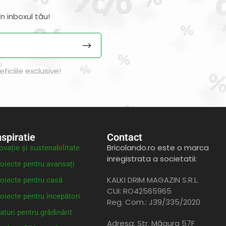
n inboxul tău!
iciile exclusive!
nspiratie
Contact
Bricolando.ro este o marca
ovație și sustenabilitate
inregistrata a societatii:
oiecte pentru avansați
KALKI DRIM MAGAZIN S.R.L.
oiecte pentru casă
CUI: RO42565965
oiecte pentru începători
Reg. Com.: J39/335/2020
aturi pentru grădinărit
Adresa: Str. Măgura 57F