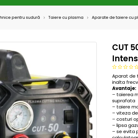
ehnice pentru sudură
Taiere cu plasma
Aparate de taiere cu 
CUT 5
Intens
Aparat de 
inalta frec
Avantaje:
– taierea m
suprafata
– taiere ma
– viteza d
– costuri 
– lipsa gaz
– se evita 
calculatoar