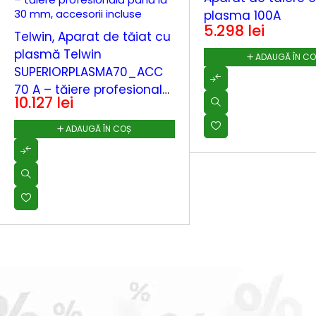
plasma 100A
5.298
lei
Telwin, Aparat de tăiat cu
plasmă Telwin
ADAUGĂ ÎN C
SUPERIORPLASMA70_ACC
70 A – tăiere profesională
10.127
lei
până la 30 mm, accesorii
incluse
ADAUGĂ ÎN COȘ