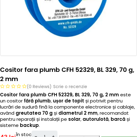
Cositor fara plumb CFH 52329, BL 329, 70 g,
2 mm
(0 Reviews)
Scrie o recenzie
Cositor fara plumb CFH 52329, BL 329, 70 g, 2 mm
este
un cositor
fără plumb
,
ușor de topit
și potrivit pentru
lucrări de sudură fină la componente electronice și cablaje,
având
greutatea 70 g
și
diametrul 2 mm
, recomandat
pentru reparații și instalații pe
solar
,
autorulotă
,
barcă
și
sisteme
backup
.
În stoc