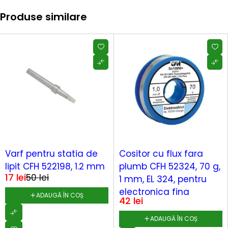
Produse similare
-67%
Varf pentru statia de
Cositor cu flux fara
lipit CFH 522198, 1.2 mm
plumb CFH 52324, 70 g,
17
lei
50
lei
1 mm, EL 324, pentru
electronica fina
ADAUGĂ ÎN COȘ
42
lei
ADAUGĂ ÎN COȘ