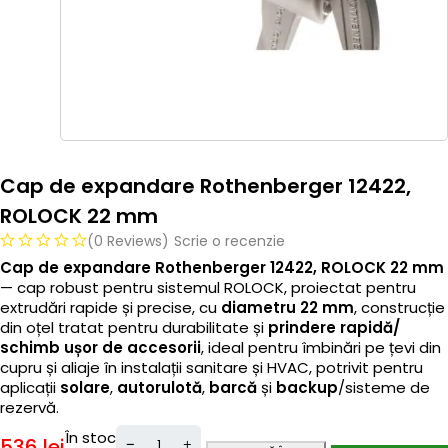
Cap de expandare Rothenberger 12422,
ROLOCK 22 mm
(0 Reviews)
Scrie o recenzie
Cap de expandare Rothenberger 12422, ROLOCK 22 mm
— cap robust pentru sistemul ROLOCK, proiectat pentru
extrudări rapide și precise, cu
diametru 22 mm
, construcție
din oțel tratat pentru durabilitate și
prindere rapidă/
schimb ușor de accesorii
, ideal pentru îmbinări pe țevi din
cupru și aliaje în instalații sanitare și HVAC, potrivit pentru
aplicații
solare
,
autorulotă
,
barcă
și
backup
/sisteme de
rezervă.
În stoc
536
lei