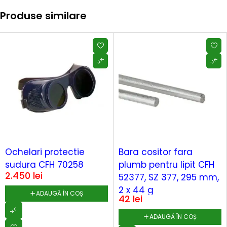
Produse similare
Ochelari protectie
Bara cositor fara
sudura CFH 70258
plumb pentru lipit CFH
2.450
lei
52377, SZ 377, 295 mm,
2 x 44 g
ADAUGĂ ÎN COȘ
42
lei
ADAUGĂ ÎN COȘ