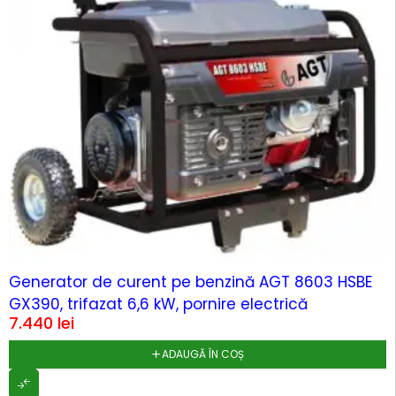
Generator de curent pe benzină AGT 8603 HSBE
GX390, trifazat 6,6 kW, pornire electrică
7.440
lei
ADAUGĂ ÎN COȘ