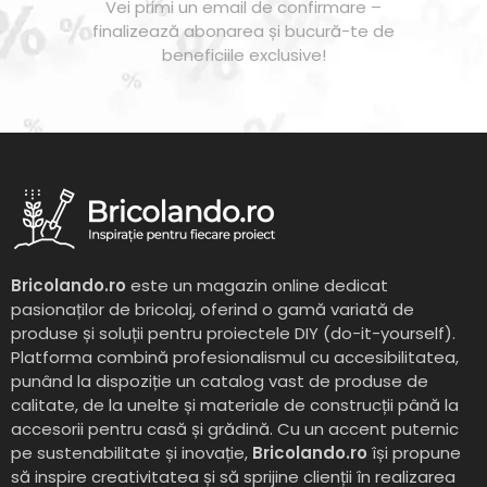
Vei primi un email de confirmare –
finalizează abonarea și bucură-te de
beneficiile exclusive!
Bricolando.ro
este un magazin online dedicat
pasionaților de bricolaj, oferind o gamă variată de
produse și soluții pentru proiectele DIY (do-it-yourself).
Platforma combină profesionalismul cu accesibilitatea,
punând la dispoziție un catalog vast de produse de
calitate, de la unelte și materiale de construcții până la
accesorii pentru casă și grădină. Cu un accent puternic
pe sustenabilitate și inovație,
Bricolando.ro
își propune
să inspire creativitatea și să sprijine clienții în realizarea