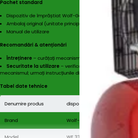
Pachet standard
Dispozitiv de împrăștiat Wolf-Garten WE 330,
15 L
Ambalaj original (unitate principală sigilată)
Manual de utilizare
Recomandări & atenționări
Întreținere
– curățați mecanismul și rezervorul după fiecar
Securitate la utilizare
– verificați integritatea vizibilă 
mecanismul; urmați instrucțiunile din manual pentru setări și
Tabel date tehnice
Denumire produs
dispozitiv de imprastiat Wolf-G
Brand
Wolf-Garten
Model
WE 330