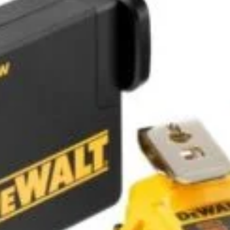
Distribuir
pentru apl
suprafețe e
grădini, pel
privați sau
reumplere 
5429000A
Disponibil
195
lei
Salvat 
SKU:
54290