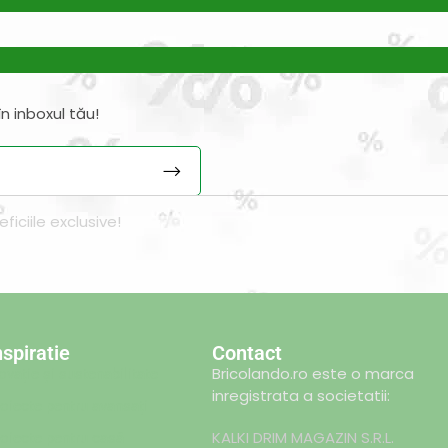
n inboxul tău!
iciile exclusive!
nspiratie
Contact
Bricolando.ro este o marca
ovație și sustenabilitate
inregistrata a societatii:
oiecte pentru avansați
KALKI DRIM MAGAZIN S.R.L.
oiecte pentru casă