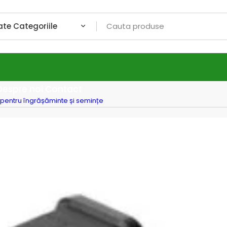
Despre noi
Contact
L pentru îngrășăminte și semințe
, Wolf
împrăș
semin
dispozitiv