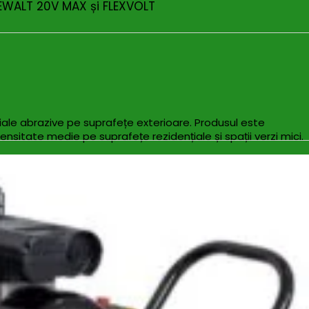
EWALT 20V MAX și FLEXVOLT
iale abrazive pe suprafețe exterioare. Produsul este
ntensitate medie pe suprafețe rezidențiale și spații verzi mici.
ormă comparativ cu aplicarea manuală, reducând frecvența
de întreținere pe terenuri mici, optimizând timpul de lucru și
nerea gazonului.
l total de lucru.