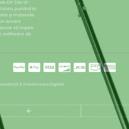
ele DIY (do-it-
Conditii generale de livrare
Pr
itatea, punând la
elte și materiale
Politica de cookie-uri
Sf
 un accent
Noutăți & Anunțuri Bricolando
Te
opune să inspire
or, indiferent de
Contacteaza-ne
Tu
Un
nsultanță & Transformare Digitală