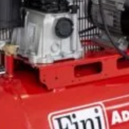
e utilizare pentru a evita coroziunea și blocarea; depozitați
a produsului înainte de operare și evitați folosirea materiale
 operare.
arten WE 330, 15 L