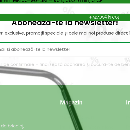
 Fini MK103-90-3M – 90 L, 365 l/min, 3 CP
 gazon > Dispozitive imprastiere
ADAUGĂ ÎN COȘ
Abonează-te la newsletter!
ri exclusive, promoții speciale și cele mai noi produse direct î
il de confirmare – finalizează abonarea și bucură-te de benef
Magazin
I
Despre noi
In
Termeni si Conditii
Pr
de bricolaj,
Politica de Confidentialitate
Pr