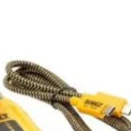
e rapidă și uniformă
pentru întreținerea gazonului, ideal
icarea de
semințe
,
îngrășăminte
și
materiale abrazive
pe
xterioare. Potrivit pentru
bricolaj
și întreținere rezidențială,
uze și spații verzi mici; ușor de utilizat de către utilizatori
 echipe mici.
Rezervor 15 L
pentru sesiuni extinse fără
frecventă.
Brand: Wolf‑Garten
,
Model: WE 330
,
SKU:
,
EAN: 4009269542906
,
Preț: 235,90 Lei (TVA incl.)
,
itate: Produs momentan indisponibil
.
Stoc epuizat
456
lei
(Salvează
316
lei
)
Add to wishlist
Add to compare
pentru mai târziu
00A