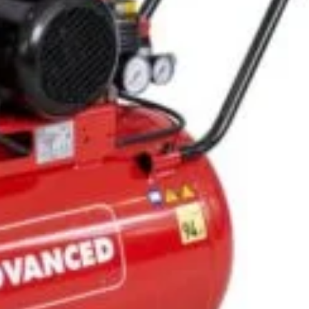
 uscat.
lor excesiv umede sau cu particule care pot afecta