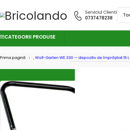
Serviciul Clienti
0737478238
CATEGORII PRODUSE
Inspirație
Noutăți & Anunțuri
Informații
Plata in rate
Prima pagină
, Wolf-Garten WE 330 — dispozitiv de împrăștiat 15 