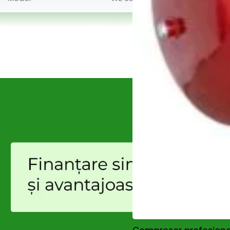
Capacitate rezervor
15 L
Cod produs (SKU)
5429000A
EAN
4009269542906
Preț
235,90 Lei (Pret / BUC, TVA incl
Unitate vânzare
BUC
Tip produs
unealtă
Funcție / tip
împrăștiere
Disponibilitate
Produs momentan indisponibil
-16%