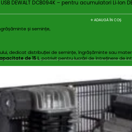
e USB DEWALT DCB094K – pentru acumulatori Li‑Ion D
ADAUGĂ ÎN COȘ
ngrășăminte și semințe,
lui, dedicat distribuției de semințe, îngrășăminte sau mater
apacitate de 15 L
, potrivit pentru lucrări de întreținere de i
lui, dispozitivul permite o distribuire mai rapidă și mai unif
sa facilitează operarea de către utilizatori privați sau echipe 
cru extinse fără reumplere frecventă.
emințelor, îngrășămintelor și materialelor folosite la întreți
idă și mai uniformă față de aplicarea manuală, reducând timpu