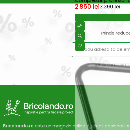
Compresor profesional
2.850
lei
3.390
lei
Categoria produs
Acasa > Spatiu verde > Ingrijire
,
Prinde reduce
Vei primi un ema
Bricolando.ro
este un magazin online dedicat pasionaților 