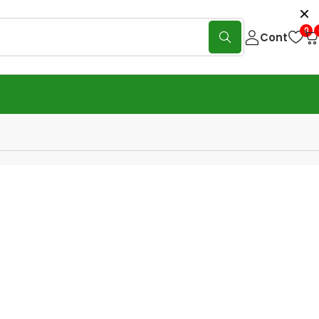
0
Cont
-Garten WE 330 — dispozitiv de
tiat 15 L pentru îngrășăminte și
țe
(0 Reviews)
Scrie o recenzie
 de împrăștiat Wolf-Garten WE 330, 15 L