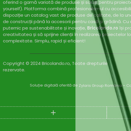
oferind o gamă variată de produse și soluții pentru proiect
yourself). Platforma combină profesionalismul cu accesibil
dispoziție un catalog vast de produse de calitate, de la un
de construcții până la accesorii pentru casă și grădină. Cu
puternic pe sustenabilitate și inovație,
Bricolando.ro
își pr
creativitatea și să sprijine clienții în realizarea proiectelor l
complexitate. Simplu, rapid și eficient!
Copyright © 2024 Bricolando.ro, Toate drepturile
rezervate.
Soluție digitală oferită de
Zylaris Group România – Co
Compare
(0)