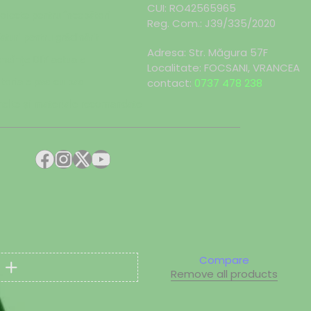
CUI: RO42565965
oiecte pentru începători
Reg. Com.: J39/335/2020
aturi pentru grădinărit
Adresa: Str. Măgura 57F
ndințe DIY actuale
Localitate: FOCSANI,
VRANCEA
toriale pas cu pas
contact:
0737 478 238
elte și materiale recomandate
Compare
Remove all products