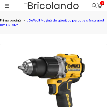
0
Prima pagină
, DeWalt Mașină de găurit cu percuție și înșurubat
18V T‑STAK™