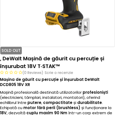
SOLD OUT
, DeWalt Mașină de găurit cu percuție și
înșurubat 18V T‑STAK™
(0 Reviews)
Scrie o recenzie
Mașina de găurit cu percuție și înșurubat DeWalt
DCD805 18V XR
Mașină profesională destinată utilizatorilor
profesioniști
(electricieni, tâmplari, instalatori, montatori), oferind
echilibrul între
putere
,
compactitate
și
durabilitate
.
Echipată cu
motor fără perii (brushless)
și funcționare la
18V
, dezvoltă
cuplu maxim 90 Nm
într-un corp extrem de