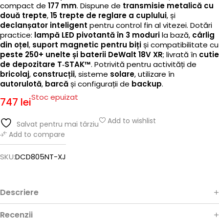
compact de
177 mm
. Dispune de
transmisie metalică cu
două trepte
,
15 trepte de reglare a cuplului
, și
declanșator inteligent
pentru control fin al vitezei. Dotări
practice:
lampă LED pivotantă în 3 moduri
la bază,
cârlig
din oțel
,
suport magnetic pentru biți
și compatibilitate cu
peste 250+ unelte și baterii DeWalt 18V XR
; livrată în
cutie
de depozitare T‑STAK™
. Potrivită pentru activități de
bricolaj
,
construcții
, sisteme
solare
, utilizare în
autorulotă
,
barcă
și configurații de
backup
.
Stoc epuizat
747
lei
Add to wishlist
Salvat pentru mai târziu
Add to compare
SKU:
DCD805NT-XJ
Descriere
Recenzii