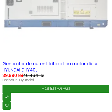
SOLD OUT
Generator de curent trifazat cu motor diesel
HYUNDAI DHY40L
39.990
lei
46.464
lei
Branduri:
Hyundai
CITEȘTE MAI MULT