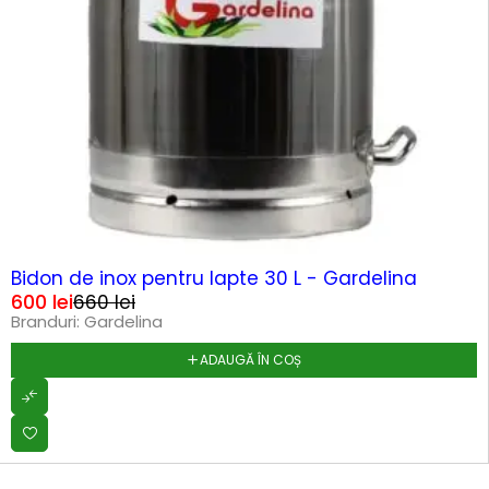
-9%
Bidon de inox pentru lapte 30 L - Gardelina
600
lei
660
lei
Branduri:
Gardelina
ADAUGĂ ÎN COȘ